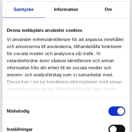
utbildade vi ca 8 500 personer i branschen.
Samtycke
Information
Om
Vi erbjuder utbildningar på tre sätt:
lärarlett på
distans
via verktyget Zoom
Denna webbplats använder cookies
fysiska
utbildningar på plats på någon av
Vi använder enhetsidentifierare för att anpassa innehållet
RentSafes depåer eller på plats hos er
och annonserna till användarna, tillhandahålla funktioner
webbutbildningar
som du kan göra i din egen
för sociala medier och analysera vår trafik. Vi
takt från en dator eller smartphone
vidarebefordrar även sådana identifierare och annan
TRAFIKVERKETS OLIKA
information från din enhet till de sociala medier och
annons- och analysföretag som vi samarbetar med.
STEG
Dessa kan i sin tur kombinera informationen med annan
information som du har tillhandahållit eller som de har
Du bokar dem
samlat in när du har använt deras tjänster.
här
www.rentsafe.se/academy
eller längre ned
Samtyckesval
Nödvändig
på den här sidan.
Kom ihåg att uppge kod ME2022 i ”rabattkod
Inställningar
fältet”.