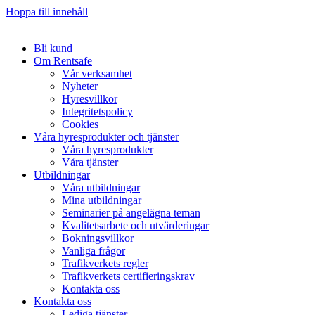
Hoppa till innehåll
Bli kund
Om Rentsafe
Vår verksamhet
Nyheter
Hyresvillkor
Integritetspolicy
Cookies
Våra hyresprodukter och tjänster
Våra hyresprodukter
Våra tjänster
Utbildningar
Våra utbildningar
Mina utbildningar
Seminarier på angelägna teman
Kvalitetsarbete och utvärderingar
Bokningsvillkor
Vanliga frågor
Trafikverkets regler
Trafikverkets certifieringskrav
Kontakta oss
Kontakta oss
Lediga tjänster