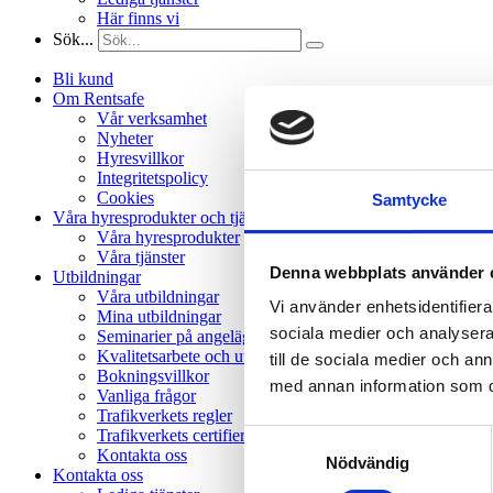
Här finns vi
Sök...
Bli kund
Om Rentsafe
Vår verksamhet
Nyheter
Hyresvillkor
Integritetspolicy
Cookies
Samtycke
Våra hyresprodukter och tjänster
Våra hyresprodukter
Våra tjänster
Denna webbplats använder 
Utbildningar
Våra utbildningar
Vi använder enhetsidentifierar
Mina utbildningar
sociala medier och analysera 
Seminarier på angelägna teman
Kvalitetsarbete och utvärderingar
till de sociala medier och a
Bokningsvillkor
med annan information som du 
Vanliga frågor
Trafikverkets regler
Trafikverkets certifieringskrav
Samtyckesval
Kontakta oss
Nödvändig
Kontakta oss