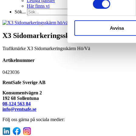
Lediga tjänster
Här finns vi
Sök...
Avvisa
X3 Sidomarkeringsskärm hö/vä
Trafikmärke X3 Sidomarkeringsskärm Hö/Vä
Artikelnummer
0423036
RentSafe Sverige AB
Konsumentvägen 2
192 68 Sollentuna
08-124 563 84
info@rentsafe.se
Följ oss gärna på sociala medier: