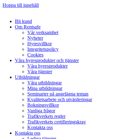
Hoppa till innehåll
Bli kund
Om Rentsafe
Vår verksamhet
Nyheter
Hyresvillkor
Integritetspolicy
Cookies
Våra hyresprodukter och tjänster
Våra hyresprodukter
Våra tjänster
Utbildningar
Våra utbildningar
Mina utbildningar
Seminarier på angelägna teman
Kvalitetsarbete och utvärderingar
Bokningsvillkor
Vanliga frågor
Trafikverkets regler
Trafikverkets certifieringskrav
Kontakta oss
Kontakta oss
Lediga tjänster