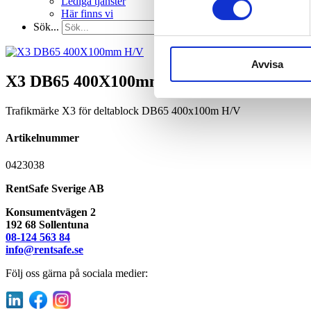
Lediga tjänster
Här finns vi
Sök...
Avvisa
X3 DB65 400X100mm H/V
Trafikmärke X3 för deltablock DB65 400x100m H/V
Artikelnummer
0423038
RentSafe Sverige AB
Konsumentvägen 2
192 68 Sollentuna
08-124 563 84
info@rentsafe.se
Följ oss gärna på sociala medier: