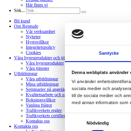
Här finns vi
Sök...
Bli kund
Om Rentsafe
Vår verksamhet
Nyheter
Hyresvillkor
Integritetspolicy
Cookies
Samtycke
Våra hyresprodukter och tjänster
Våra hyresprodukter
Våra tjänster
Denna webbplats använder 
Utbildningar
Våra utbildningar
Vi använder enhetsidentifierar
Mina utbildningar
sociala medier och analysera 
Seminarier på angelägna teman
Kvalitetsarbete och utvärderingar
till de sociala medier och a
Bokningsvillkor
med annan information som du 
Vanliga frågor
Trafikverkets regler
Trafikverkets certifieringskrav
Samtyckesval
Kontakta oss
Nödvändig
Kontakta oss