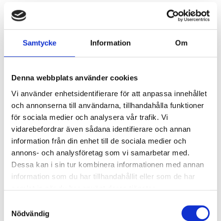
Safepass Zone Top-
up
Samtycke
Information
Om
Förstärkt inbrottsskydd till SafePass Zone
systemet. Med detta galler blir totala höjden 2,63m.
Denna webbplats använder cookies
Enkelt att montera genom två hakar som spänns
Vi använder enhetsidentifierare för att anpassa innehållet
fast med mutterdragare.
och annonserna till användarna, tillhandahålla funktioner
för sociala medier och analysera vår trafik. Vi
Artikelnummer
vidarebefordrar även sådana identifierare och annan
information från din enhet till de sociala medier och
0423791
annons- och analysföretag som vi samarbetar med.
Dessa kan i sin tur kombinera informationen med annan
Teknisk information
information som du har tillhandahållit eller som de har
samlat in när du har använt deras tjänster.
Vikt
11.6 kg
Samtyckesval
Nödvändig