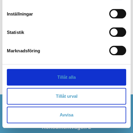
Längd
2.55 m
Inställningar
Bredd
0.091 m
Statistik
Höjd
0.63 m
Marknadsföring
Filer
Användarmanual
Tillåt alla
Tillåt urval
RentSafe Sverige AB
Avvisa
Konsumentvägen 2