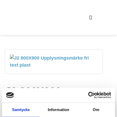
Våra hyresprodukter och tjänster
J2 800X900
Upplysningsmärke fri
Samtycke
Information
Om
text plast