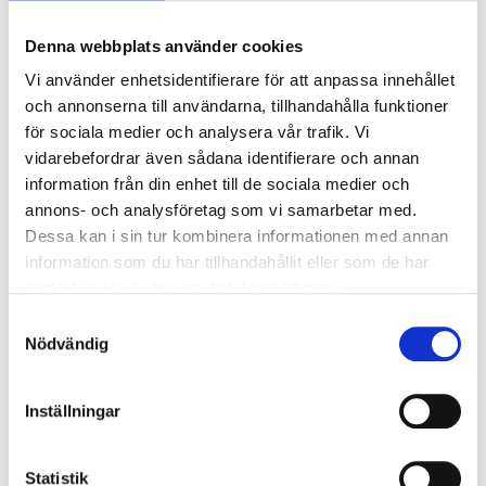
Denna webbplats använder cookies
Trafikmärke J2 800x900 Upplysningsmärke fri text.
Vi använder enhetsidentifierare för att anpassa innehållet
Plast
och annonserna till användarna, tillhandahålla funktioner
Artikelnummer
för sociala medier och analysera vår trafik. Vi
vidarebefordrar även sådana identifierare och annan
0423017
information från din enhet till de sociala medier och
annons- och analysföretag som vi samarbetar med.
Teknisk information
Dessa kan i sin tur kombinera informationen med annan
information som du har tillhandahållit eller som de har
samlat in när du har använt deras tjänster.
Vikt
1.5 kg
Samtyckesval
Nödvändig
Längd
0.14 m
Inställningar
Bredd
0.07 m
Höjd
0.14 m
Statistik