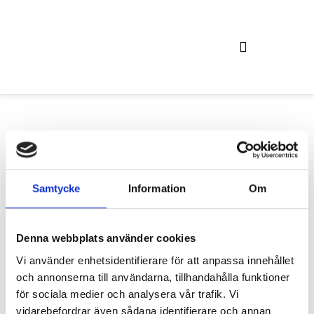
Våra hyresprodukter och tjänster
Samtycke
Information
Om
F24 Färdriktning
Denna webbplats använder cookies
Vi använder enhetsidentifierare för att anpassa innehållet
omled. Hänvisning
och annonserna till användarna, tillhandahålla funktioner
för sociala medier och analysera vår trafik. Vi
plast
vidarebefordrar även sådana identifierare och annan