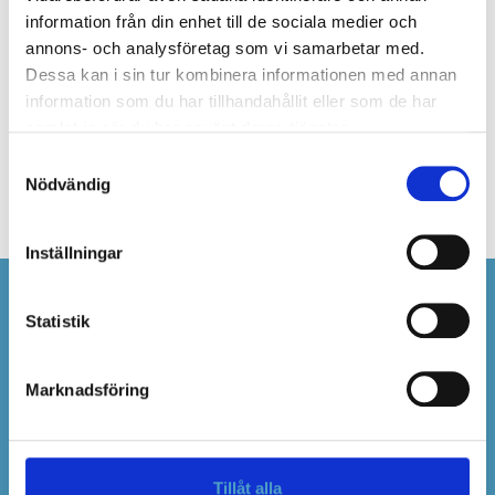
information från din enhet till de sociala medier och
annons- och analysföretag som vi samarbetar med.
Trafikmärke F24 Färdriktning vid omledning,
Dessa kan i sin tur kombinera informationen med annan
hänvisning. Normalstorlek, plast
information som du har tillhandahållit eller som de har
samlat in när du har använt deras tjänster.
Artikelnummer
Samtyckesval
0427653
Nödvändig
Inställningar
Statistik
RentSafe Sverige AB
Konsumentvägen 2
Marknadsföring
192 68 Sollentuna
08-124 563 84
info@rentsafe.se
Tillåt alla