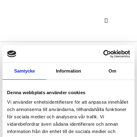
Våra hyresprodukter och tjänster
Samtycke
Information
Om
Denna webbplats använder cookies
Dubbelkoppling
Vi använder enhetsidentifierare för att anpassa innehållet
Avvisar/ta balk
och annonserna till användarna, tillhandahålla funktioner
för sociala medier och analysera vår trafik. Vi
vidarebefordrar även sådana identifierare och annan
Används för att stärka upp TA balkar och få en mer
information från din enhet till de sociala medier och