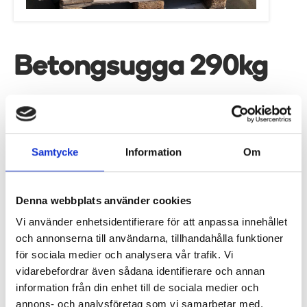
Betongsugga 290kg
Betongsugga 290 kg är en stabil lösning för att
skapa tillfälliga eller permanenta avgränsningar i
stadsmiljö, vid byggarbetsplatser eller längs
Samtycke
Information
Om
vägar. Den är konstruerad för att ge ett säkert
skydd och kan även användas som bas för
montering av järnrör till trafikmärken.
Denna webbplats använder cookies
Egenskaper • Vikt: 290 kg för hög stabilitet. •
Vi använder enhetsidentifierare för att anpassa innehållet
Robust konstruktion som står stadigt även vid
och annonserna till användarna, tillhandahålla funktioner
hård belastning. • Avgränsning av ytor – effektivt
för sociala medier och analysera vår trafik. Vi
för byggarbetsplatser, vägarbeten och offentliga
vidarebefordrar även sådana identifierare och annan
information från din enhet till de sociala medier och
miljöer. • Montering av trafikmärken – utrustad
annons- och analysföretag som vi samarbetar med.