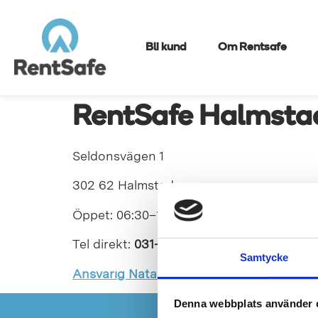
Bli kund
Om Rentsafe
RentSafe Halmsta
Seldonsvägen 1
302 62 Halmstad
Öppet: 06:30–16:00
Tel direkt:
031-7930908
Samtycke
Ansvarig Natalie Henriksson
Denna webbplats använder 