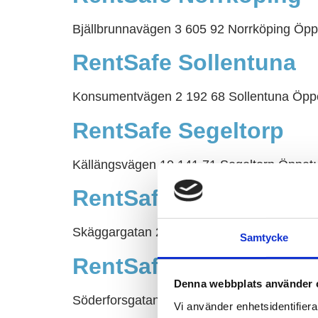
Bjällbrunnavägen 3 605 92 Norrköping Öppe
RentSafe Sollentuna
Konsumentvägen 2 192 68 Sollentuna Öppet
RentSafe Segeltorp
Källängsvägen 10 141 71 Segeltorp Öppet:
RentSafe Borlänge
Skäggargatan 2 781 71 Borlänge Öppet: 07
Samtycke
RentSafe Uppsala
Denna webbplats använder 
Söderforsgatan 1 752 28 Uppsala Öppet: 0
Vi använder enhetsidentifierar