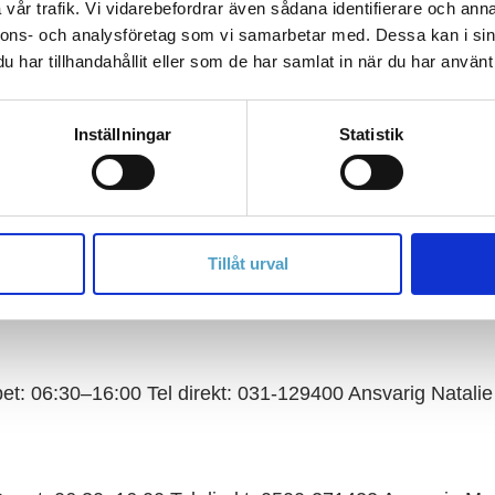
vår trafik. Vi vidarebefordrar även sådana identifierare och anna
nnons- och analysföretag som vi samarbetar med. Dessa kan i sin
har tillhandahållit eller som de har samlat in när du har använt 
:45–16:00 Tel direkt: 0141-474855 Ansvarig Henrik Tho
Inställningar
Statistik
rekt: 040-78308 Ansvarig Magnus Skogh
Tillåt urval
6:30–16:00 Tel direkt: 042-127560 Ansvarig Calle Sjölin
: 06:30–16:00 Tel direkt: 031-129400 Ansvarig Natalie