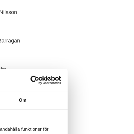
Nilsson
Barragan
alm
agan
Om
kusson
andahålla funktioner för