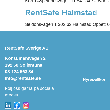
Norra Aspelundsvägen 11 541 34 Skövde Öp
RentSafe Halmstad
Seldonsvägen 1 302 62 Halmstad Öppet: 06
RentSafe Sverige AB
Konsumentvägen 2
192 68 Sollentuna
08-124 563 84
info@rentsafe.se
Hyresvillkor
Följ oss gärna på sociala
medier: