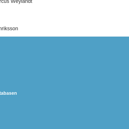
rcus Weylandt
nriksson
tabasen