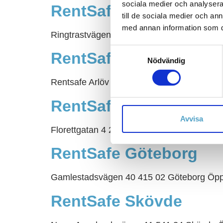
sociala medier och analysera 
RentSafe Motala
till de sociala medier och a
med annan information som du 
Ringtrastvägen 11 591 37 Motala Öppet: 06
Samtyckesval
RentSafe Arlöv
Nödvändig
Rentsafe Arlöv Öppet: 06:30–16:00 Tel di
RentSafe Helsingborg
Avvisa
Florettgatan 4 254 67 Helsingborg Öppet: 0
RentSafe Göteborg
Gamlestadsvägen 40 415 02 Göteborg Öppet
RentSafe Skövde