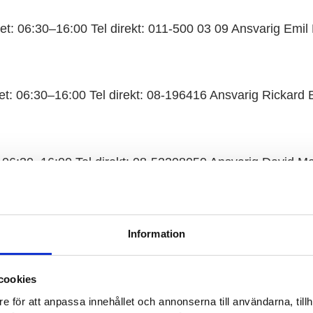
t: 06:30–16:00 Tel direkt: 011-500 03 09 Ansvarig Emil 
: 06:30–16:00 Tel direkt: 08-196416 Ansvarig Rickard 
 06:30–16:00 Tel direkt: 08-52208050 Ansvarig David M
:00–16:00 Tel direkt: 08-196416 Ansvarig Rickard Barr
Information
cookies
6:30–16:00 Tel direkt: 018-184345 Ansvarig Jimmy Mar
e för att anpassa innehållet och annonserna till användarna, tillh