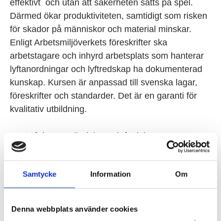
effektivt och utan att säkerheten sätts på spel.
Därmed ökar produktiviteten, samtidigt som risken
för skador på människor och material minskar.
Enligt Arbetsmiljöverkets föreskrifter ska
arbetstagare och inhyrd arbetsplats som hanterar
lyftanordningar och lyftredskap ha dokumenterad
kunskap. Kursen är anpassad till svenska lagar,
föreskrifter och standarder. Det är en garanti för
kvalitativ utbildning.
Lyftdon, användning och funktion
Roller och ansvar vid lyftarbete
Riskbedömning
Samtycke
Information
Om
Arbetsmiljölagen, föreskrifter och standarder
Terminologi
Lastkoppling
Denna webbplats använder cookies
Lyftredskap