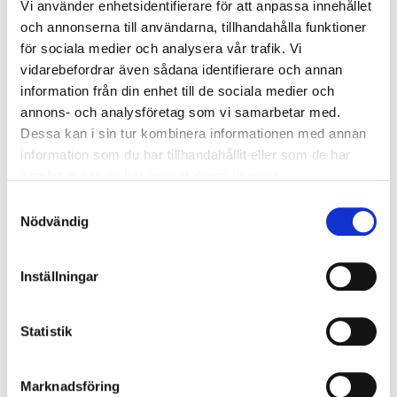
Vi använder enhetsidentifierare för att anpassa innehållet
Signaler och tecken
och annonserna till användarna, tillhandahålla funktioner
Säkerhetsregler för lastkopplare
för sociala medier och analysera vår trafik. Vi
Teoriprov
vidarebefordrar även sådana identifierare och annan
information från din enhet till de sociala medier och
annons- och analysföretag som vi samarbetar med.
Kurstid
Dessa kan i sin tur kombinera informationen med annan
information som du har tillhandahållit eller som de har
1 dag kl: 08.00-12.00
samlat in när du har använt deras tjänster.
Samtyckesval
Förkunskaper
Nödvändig
Minst 18 år.
Inställningar
God förståelse i svenska språket.
Statistik
Pris
Pris per person: 2 100 kr exkl. moms
Marknadsföring